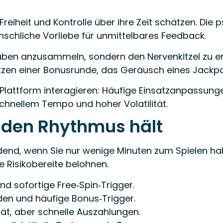
Freiheit und Kontrolle über ihre Zeit schätzen. Die
nschliche Vorliebe für unmittelbares Feedback.
Guthaben anzusammeln, sondern den Nervenkitzel zu
tzen einer Bonusrunde, das Geräusch eines Jackpo
 Plattform interagieren: Häufige Einsatzanpassung
 schnellem Tempo und hoher Volatilität.
e den Rhythmus hält
idend, wenn Sie nur wenige Minuten zum Spielen ha
 Risikobereite belohnen.
d sofortige Free‑Spin‑Trigger.
den und häufige Bonus‑Trigger.
tät, aber schnelle Auszahlungen.