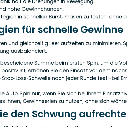
nik hält die Drehungen in Bewegung.
und hohe Gewinnchancen.
ategien in schnellen Burst‑Phasen zu testen, ohne
egien für schnelle Gewinne
eren und gleichzeitig Leerlaufzeiten zu minimieren.
nung ausbalanciert.
 bescheidene Summe beim ersten Spin, um die Volat
ositiv ist, erhöhen Sie den Einsatz vor dem nächst
e Stop‑Loss‑Schwelle nach jeder Runde fest—bei Er
ie Auto‑Spin nur, wenn Sie sich bei Ihrem Einsatzni
 es Ihnen, Gewinnserien zu nutzen, ohne sich währe
die den Schwung aufrechte