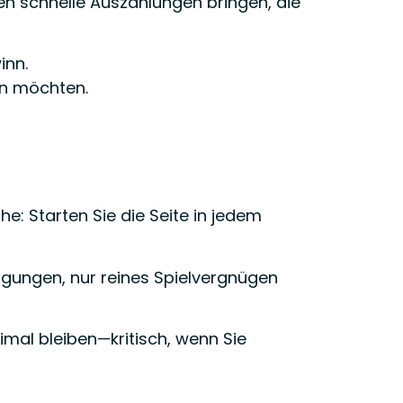
en schnelle Auszahlungen bringen, die
inn.
en möchten.
he: Starten Sie die Seite in jedem
gungen, nur reines Spielvergnügen
imal bleiben—kritisch, wenn Sie