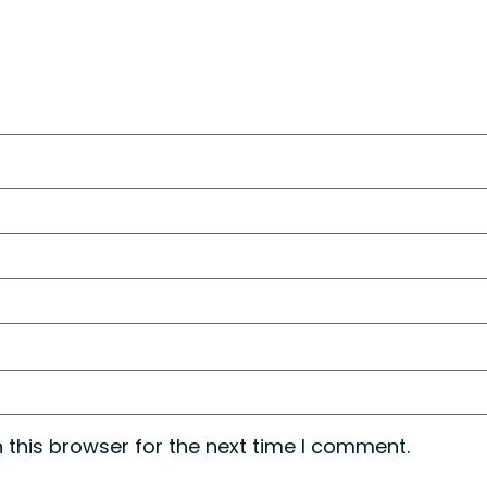
 this browser for the next time I comment.