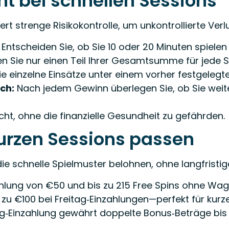
t bei schnellen Sessions
rdert strenge Risikokontrolle, um unkontrollierte Ver
Entscheiden Sie, ob Sie 10 oder 20 Minuten spiele
n Sie nur einen Teil Ihrer Gesamtsumme für jede S
e einzelne Einsätze unter einem vorher festgelegte
ch:
Nach jedem Gewinn überlegen Sie, ob Sie weite
cht, ohne die finanzielle Gesundheit zu gefährden.
kurzen Sessions passen
e schnelle Spielmuster belohnen, ohne langfristig
lung von €50 und bis zu 215 Free Spins ohne Wage
zu €100 bei Freitag‑Einzahlungen—perfekt für kur
g‑Einzahlung gewährt doppelte Bonus‑Beträge bis 