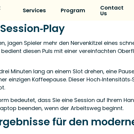
t
Contact
Services
Program
Us
t‑Session‑Play
ken, jagen Spieler mehr den Nervenkitzel eines schn
dient diesen Puls mit einer vereinfachten Oberflä
e drei Minuten lang an einem Slot drehen, eine Pa
er einzigen Kaffeepause. Dieser Hoch‑Intensitäts‑S
t.
orm bedeutet, dass Sie eine Session auf Ihrem Ha
 Laptop beenden, wenn der Arbeitsweg beginnt.
rgebnisse für den moderne