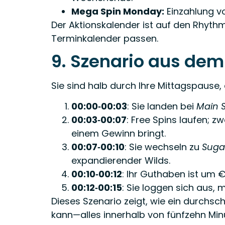
Mega Spin Monday:
Einzahlung v
Der Aktionskalender ist auf den Rhyth
Terminkalender passen.
9. Szenario aus dem
Sie sind halb durch Ihre Mittagspause, 
00:00‑00:03
: Sie landen bei
Main S
00:03‑00:07
: Free Spins laufen; 
einem Gewinn bringt.
00:07‑00:10
: Sie wechseln zu
Suga
expandierender Wilds.
00:10‑00:12
: Ihr Guthaben ist um €
00:12‑00:15
: Sie loggen sich aus, 
Dieses Szenario zeigt, wie ein durchsc
kann—alles innerhalb von fünfzehn Min