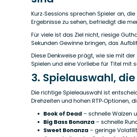
Kurz‑Sessions sprechen Spieler an, die 
Ergebnisse zu sehen, befriedigt die me
Für viele ist das Ziel nicht, riesige 
Sekunden Gewinne bringen, das Aufbli
Diese Denkweise prägt, wie sie mit der
Spielen und eine Vorliebe für Titel mit
3. Spielauswahl, di
Die richtige Spieleauswahl ist entsche
Drehzeiten und hohen RTP‑Optionen, die
Book of Dead
– schnelle Walzen un
Big Bass Bonanza
– schnelle Run
Sweet Bonanza
– geringe Volatili