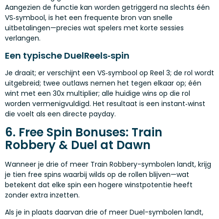
Aangezien de functie kan worden getriggerd na slechts één
VS‑symbool, is het een frequente bron van snelle
uitbetalingen—precies wat spelers met korte sessies
verlangen.
Een typische DuelReels‑spin
Je draait; er verschijnt een VS‑symbool op Reel 3; de rol wordt
uitgebreid; twee outlaws nemen het tegen elkaar op; één
wint met een 30x multiplier; alle huidige wins op die rol
worden vermenigvuldigd. Het resultaat is een instant‑winst
die voelt als een directe payday.
6. Free Spin Bonuses: Train
Robbery & Duel at Dawn
Wanneer je drie of meer Train Robbery-symbolen landt, krijg
je tien free spins waarbij wilds op de rollen blijven—wat
betekent dat elke spin een hogere winstpotentie heeft
zonder extra inzetten.
Als je in plaats daarvan drie of meer Duel-symbolen landt,