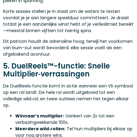
pieken in spanning.
Korte sessies stellen je in staat om de waters te testen
voordat je je aan langere speelduur committeert. Je draait
totdat je een aanzienlijke winst hebt of je verlieslimiet bereikt
—meestal binnen vijftien tot twintig spins.
Dit patroon houdt de adrenaline hoog, terwijl het voorkomen
van burn-out wordt bevorderd; elke sessie voelt als een
afgebakend avontuur.
5. DuelReels™-functie: Snelle
Multiplier‑verrassingen
De DuelReels‑functie komt in actie wanneer een VS‑symbool
op een rol landt. De hele rol wordt uitgebreid tot een
volledige wild‑rol, en twee outlaws nemen het tegen elkaar
op.
Winnaar’s multiplier:
Variëert van 2x tot een
verbazingwekkende 100x.
Meerdere wild‑rollen:
Tel hun multipliers bij elkaar op
voor nog grotere wins.