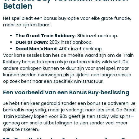
Betalen
Het spel biedt een bonus buy‑optie voor elke grote functie,
maar ze zijn kostbaar:
The Great Train Robbery:
80x inzet aankoop.
Duel at Dawn:
200x inzet aankoop.
Dead Man’s Hand:
400x inzet aankoop.
Voor korte sessies kan het de moeite waard zijn om de Train
Robbery bonus te kopen als je meteen sticky wilds wilt. De
andere aankopen kunnen te duur zijn voor snel spel, maar
kunnen worden overwogen als je tijdens een langere sessie
op zoek bent naar een specifiek win‑structuur.
Een voorbeeld van een Bonus Buy‑beslissing
Je hebt tien keer gedraaid zonder een bonus te activeren. Je
bankroll is nog veilig, maar je verlangt naar iets snel. De Great
Train Robbery kopen voor 80x geeft je tien sticky‑wild spins—
genoeg om snelle uitbetalingen te zien zonder veel meer
spins te riskeren.