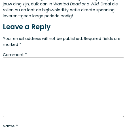
jouw ding zijn, duik dan in
Wanted Dead or a Wild
. Draai die
rollen nu en laat de high‑volatility actie directe spanning
leveren—geen lange periode nodig!
Leave a Reply
Your email address will not be published.
Required fields are
marked
*
Comment
*
Name
*