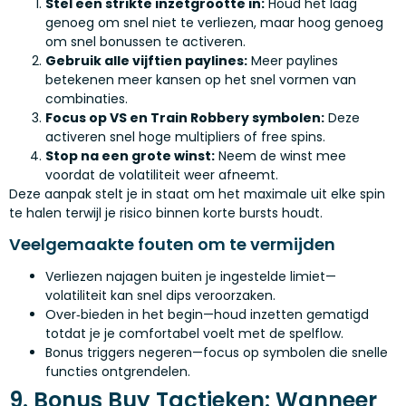
Stel een strikte inzetgrootte in:
Houd het laag
genoeg om snel niet te verliezen, maar hoog genoeg
om snel bonussen te activeren.
Gebruik alle vijftien paylines:
Meer paylines
betekenen meer kansen op het snel vormen van
combinaties.
Focus op VS en Train Robbery symbolen:
Deze
activeren snel hoge multipliers of free spins.
Stop na een grote winst:
Neem de winst mee
voordat de volatiliteit weer afneemt.
Deze aanpak stelt je in staat om het maximale uit elke spin
te halen terwijl je risico binnen korte bursts houdt.
Veelgemaakte fouten om te vermijden
Verliezen najagen buiten je ingestelde limiet—
volatiliteit kan snel dips veroorzaken.
Over‑bieden in het begin—houd inzetten gematigd
totdat je je comfortabel voelt met de spelflow.
Bonus triggers negeren—focus op symbolen die snelle
functies ontgrendelen.
9. Bonus Buy Tactieken: Wanneer