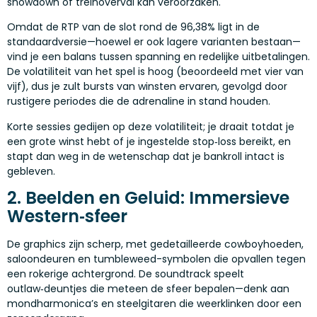
showdown of treinoverval kan veroorzaken.
Omdat de RTP van de slot rond de 96,38% ligt in de
standaardversie—hoewel er ook lagere varianten bestaan—
vind je een balans tussen spanning en redelijke uitbetalingen.
De volatiliteit van het spel is hoog (beoordeeld met vier van
vijf), dus je zult bursts van winsten ervaren, gevolgd door
rustigere periodes die de adrenaline in stand houden.
Korte sessies gedijen op deze volatiliteit; je draait totdat je
een grote winst hebt of je ingestelde stop‑loss bereikt, en
stapt dan weg in de wetenschap dat je bankroll intact is
gebleven.
2. Beelden en Geluid: Immersieve
Western‑sfeer
De graphics zijn scherp, met gedetailleerde cowboyhoeden,
saloondeuren en tumbleweed-symbolen die opvallen tegen
een rokerige achtergrond. De soundtrack speelt
outlaw‑deuntjes die meteen de sfeer bepalen—denk aan
mondharmonica’s en steelgitaren die weerklinken door een