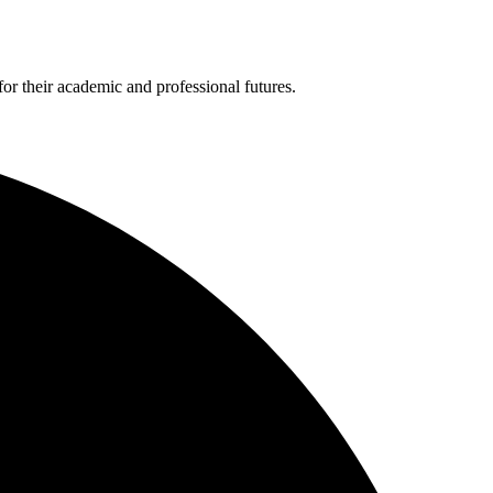
for their academic and professional futures.