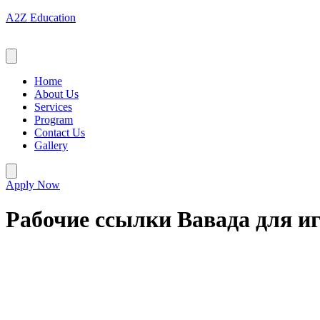
A2Z Education
Home
About Us
Services
Program
Contact Us
Gallery
Apply Now
Рабочие ссылки Вавада для и