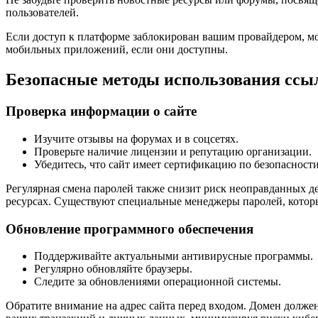
пользователей.
Если доступ к платформе заблокирован вашим провайдером, мо
мобильных приложений, если они доступны.
Безопасные методы использования ссы
Проверка информации о сайте
Изучите отзывы на форумах и в соцсетях.
Проверьте наличие лицензии и репутацию организации.
Убедитесь, что сайт имеет сертификацию по безопасности
Регулярная смена паролей также снизит риск неоправданных д
ресурсах. Существуют специальные менеджеры паролей, котор
Обновление программного обеспечения
Поддерживайте актуальными антивирусные программы.
Регулярно обновляйте браузеры.
Следите за обновлениями операционной системы.
Обратите внимание на адрес сайта перед входом. Домен должен н