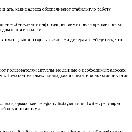
 знать, какие адреса обеспечивают стабильную работу
лярное обновление информации также предотвращает риски,
ведомления и ссылки.
втоматы, так и разделы с живыми дилерами. Убедитесь, что
яют пользователям актуальные данные о необходимых адресах.
и. Печатает на таких площадках и следите за новыми постами,
атформах, как Telegram, Instagram или Twitter, регулярно
с общими новостями.
циальный сайт», «актуальная платформа», и добавляйте дату