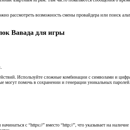
жно рассмотреть возможность смены провайдера или поиск альт
лок Вавада для игры
.
ействий. Используйте сложные комбинации с символами и цифрам
ые могут помочь в сохранении и генерации уникальных паролей
ачинаться с “https://” вместо “http://”, что указывает на налич