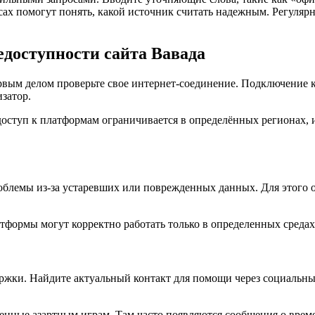
сах помогут понять, какой источник считать надежным. Регуляр
едоступности сайта Вавада
вым делом проверьте свое интернет-соединение. Подключение к
затор.
 доступ к платформам ограничивается в определённых регионах,
облемы из-за устаревших или поврежденных данных. Для этого 
тформы могут корректно работать только в определенных средах
ржки. Найдите актуальный контакт для помощи через социальны
енные азартным играм. Там часто появляются сообщения о време