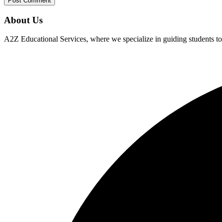
About Us
A2Z Educational Services, where we specialize in guiding students towa