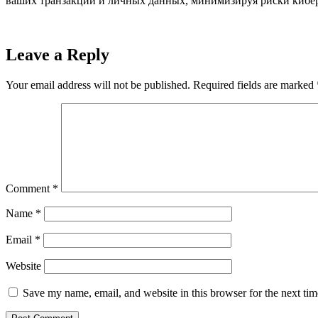
ваших транзакций и личных данных, минимизируя риски кибер
Leave a Reply
Your email address will not be published.
Required fields are marked
Comment
*
Name
*
Email
*
Website
Save my name, email, and website in this browser for the next ti