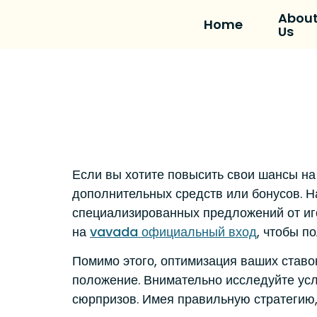
Abou
Home
Us
Если вы хотите повысить свои шансы на
дополнительных средств или бонусов. Н
специализированных предложений от иг
на
vavada официальный вход
, чтобы п
Помимо этого, оптимизация ваших ставо
положение. Внимательно исследуйте усл
сюрпризов. Имея правильную стратегию,