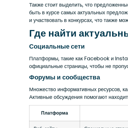
Также стоит выделить, что предложенны
быть в курсе самых актуальных предло
и участвовать в конкурсах, что также м
Где найти актуальн
Социальные сети
Платформы, такие как Facebook и Inst
официальные страницы, чтобы не пропус
Форумы и сообщества
Множество информативных ресурсов, как
Активные обсуждения помогают находить
Платформа