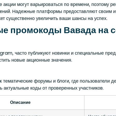
е акции могут варьироваться по времени, поэтому р
жений. Надежные платформы предоставляют своим и
ожет существенно увеличить ваши шансы на успех.
ые промокоды Вавада на 
agram, часто публикуют новинки и специальные пре
тить новые акционные значения.
 тематические форумы и блоги, где пользователи д
 актуальные коды от проверенных участников.
Описание