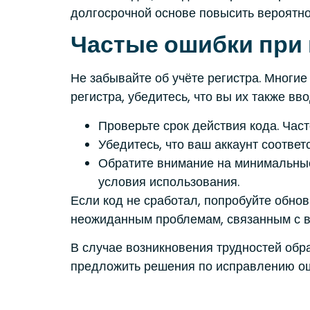
долгосрочной основе повысить вероятно
Частые ошибки при 
Не забывайте об учёте регистра. Многие
регистра, убедитесь, что вы их также вв
Проверьте срок действия кода. Час
Убедитесь, что ваш аккаунт соотве
Обратите внимание на минимальные 
условия использования.
Если код не сработал, попробуйте обнов
неожиданным проблемам, связанным с в
В случае возникновения трудностей обра
предложить решения по исправлению ош