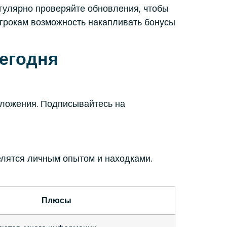
егулярно проверяйте обновления, чтобы
грокам возможность накапливать бонусы
сегодня
дложения. Подписывайтесь на
елятся личным опытом и находками.
Плюсы