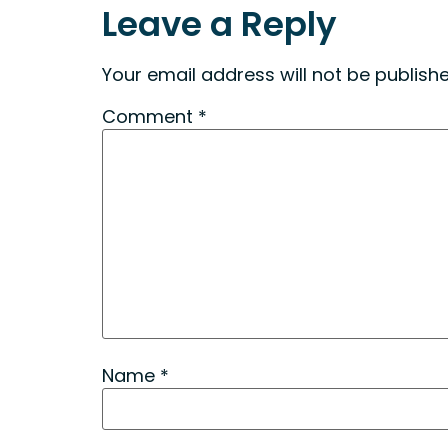
Leave a Reply
Your email address will not be publishe
Comment
*
Name
*