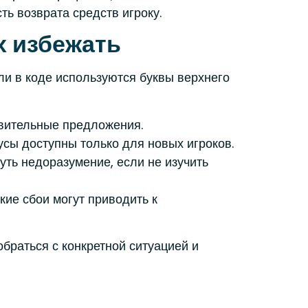
ь возврата средств игроку.
х избежать
ли в коде используются буквы верхнего
твительные предложения.
усы доступны только для новых игроков.
уть недоразумение, если не изучить
кие сбои могут приводить к
браться с конкретной ситуацией и