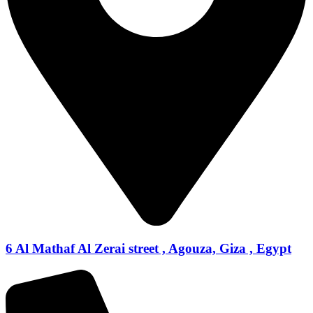
6 Al Mathaf Al Zerai street , Agouza, Giza , Egypt