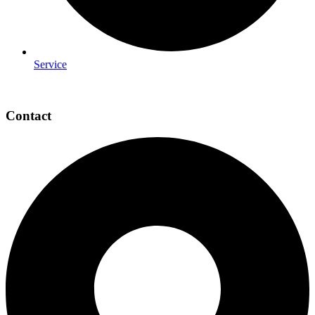
Service
Contact