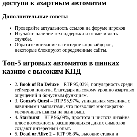
доступа к азартным автоматам
Дополнительные советы
Проверяйте актуальность ссылок на форуме игроков.
Изучайте наличие техподдержки и отзывчивость
службы.
Обратите внимание на интернет-провайдеров;
некоторые блокируют определенные сайты.
Топ-5 игровых автоматов в пинках
казино с высоким КПД
2.
Book of Ra Deluxe
– RTP 95,03%, популярность среди
геймеров понятна благодаря высокому уровню азартных
ощущений и бонусным функциям.
3.
Gonzo’s Quest
– RTP 95,97%, уникальная механика с
лавинными выплатами, что позволяет многократно
увеличивать шансы на выигрыш.
4.
Starburst
– RTP 96,09%, простота и чистота дизайна
плюс возможность расширяющихся диких символов
создают интересный опыт.
5.
Dead or Alive 2
– RTP 96,8%, высокие ставки и