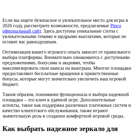
Если вы ищете безопасное и увлекательное место для игры в
2026 году, рассмотрите возможности, предлагаемые
Pinco
официальный сайт
. Здесь доступны уникальные слоты с
увлекательными темами и щедрыми выплатами, которые не
оставят вас равнодушным.
Оптимизация вашего игрового опыта зависит от правильного
выбора платформы. Внимательно ознакомьтесь с доступными
предложениями, бонусами и акциями, чтобы
максимизировать свои шансы на выигрыш. Многие площадки
предоставляют бесплатные вращения и приветственные
бонусы, которые могут значительно увеличить ваш игровой
бюджет.
Таким образом, понимание функционала и выбора надежной
площадки – это ключ к удачной игре. Дополнительные
аспекты, такие как поддержка различных платежных систем и
качество клиентского обслуживания, также играют
значительную роль в создании комфортной игровой среды.
Как выбрать надежное зеркало для