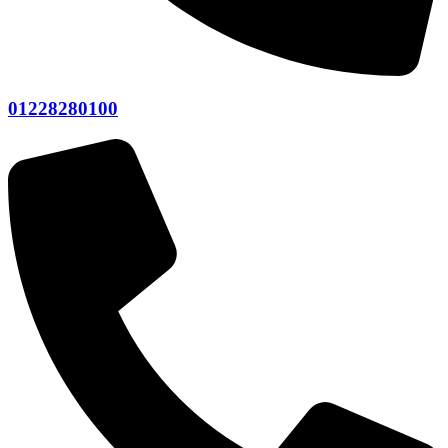
01228280100