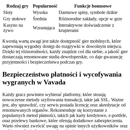
Rodzaj gry
Popularność
Funkcje bonusowe
Sloty
Wysoka
Darmowe spiny, symbole dzikie
Gry stołowe
Średnia
Różnorodne zakłady, opcje w grze
Kasyno na
Interaktywne doświadczenie z
Wzrastająca
żywo
krupierami
Kwestią wartą uwagi jest także dostępność gier mobilnych, które
zapewniają wygodny dostęp do rozgrywki w dowolnym miejscu.
Dzięki tej różnorodności, każdy znajdzie coś dla siebie, a jakość gier
dostarczają renomowane studia deweloperskie, co daje gwarancję
przyjemności i bezpieczeństwa podczas gry.
Bezpieczeństwo płatności i wycofywania
wygranych w Vavada
Każdy gracz powinien wybierać platformy, które stosują
nowoczesne metody szyfrowania transakcji, takie jak SSL. Ważne
jest, aby sprawdzić, czy serwis posiada licencję oraz akredytacje od
renomowanych organów. Rekomenduje się korzystanie z
popularnych metod płatności, takich jak karty kredytowe, e-portfele,
oraz przelewy bankowe, które oferują dodatkowe zabezpieczenia.
Warto również zwrócić uwagę na opinie innych użytkowników oraz