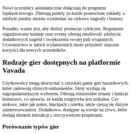
Nowi uczestnicy automatycznie dołączają do programu
lojalnościowego. Zbierają punkty za każde postawione zakłady, a
zdobyte punkty można wymieniać na ciekawe nagrody i bonusy.
Ponadto, ważne jest, aby śledzić promocje cykliczne. Regularnie
organizowane turnieje oraz eventy oferują możliwość zdobycia
dodatkowych nagród i zwiększenia swojej puli wygranych.
Uczestnictwo w takich wydarzeniach może przynieść znaczne
korzyści dla nowych uczestników.
Rodzaje gier dostępnych na platformie
Vavada
Użytkownicy mogą skorzystać z szerokiej gamy gier hazardowych,
które zadowolą różnych enthusiastów. Sloty wydają się
najpopularniejszym wyborem. Oferują różnorodne tematy i funkcje
bonusowe, co sprawia, że każda rozgrywka jest unikalna. Gry
stołowe, takie jak poker, blackjack i ruletka, także cieszą się dużym
zainteresowaniem. Dodatkowo, dostępne są wersje na żywo, które
dodają element interakcji z rzeczywistymi krupierami.
Porównanie typów gier