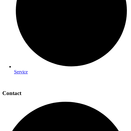
Service
Contact