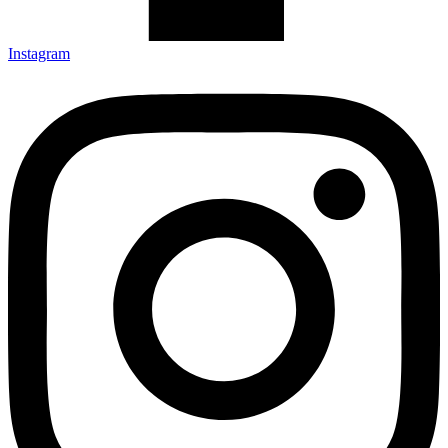
Instagram