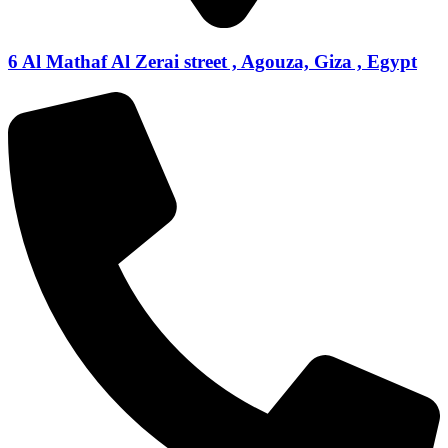
6 Al Mathaf Al Zerai street , Agouza, Giza , Egypt