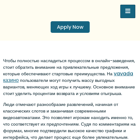
Apply Now
Чтобы полностью насладиться процессом в онлайн-заведения,
стоит обратить внимание на привлекательные предложения,
vavada
которые обеспечивают стартовые преимущества. На
казино
пользователи могут получить массу выгодных
вариантов, меняющих ход игры к лучшему. Основное внимание
стоит уделить процентам возврата и условиям отыгрыша.
Люди отмечают разнообразие развлечений, начиная от
классических слотов и заканчивая современными
видеоавтоматами. Это позволяет игрокам находить именно то,
что соответствует их предпочтениям. Судя по комментариям на
форумах, многие подтвердили высокое качество графики и
интерфейса, что делает процесс еще более увлекательным.