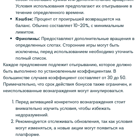
Условия использования предполагают их отыгрывание в
течение определенного времени.
Кэшбэк:
Процент от проигрышей возвращается на
баланс. Обычно составляет 10-20%, с минимальным
лимитом.
Фриспины:
Предоставляют дополнительные вращения в
определенных слотах. Сторонние игры могут быть
исключены, перед использованием необходимо уточнить
полный список.
Каждое предложение подлежит отыгрыванию, которое должно
быть выполнено по установленным коэффициентам. В
большинстве случаев коэффициент составляет от 30 до 50.
Примечательно, что срок действия бонусов также ограничен, и
неиспользованные вознаграждения могут аннулироваться.
Перед активацией конкретного вознаграждения стоит
внимательно изучить условия, чтобы избежать
недоразумений.
Рекомендуется отслеживать обновления, так как условия
могут изменяться, а новые акции могут появиться на
платформе.