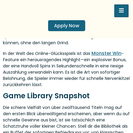
Für alle, die auf Adrenalin und sofortige Befriedigung stehen,
bietet MonsterWin Casino einen Spielplatz, auf dem sich
jeder Spin wie ein Sprint anfühlt. Das Pulsieren der Plattform
Apply Now
wird durch kurze, hochintensive Sessions bestimmt, die
Spieler belohnen, die schnelle Entscheidungen treffen
können, ohne den langen Grind.
Monster Win
In der Welt des Online-Glücksspiels ist das
-
Feature ein herausragendes Highlight—ein explosiver Bonus,
der eine Handvoll Spins in Sekundenschnelle in eine riesige
Auszahlung verwandeln kann. Es ist die Art von sofortiger
Belohnung, die Spieler immer wieder für schnelle Nervenkitzel
zurückkehren lässt.
Game Library Snapshot
Die schiere Vielfalt von über zwölftausend Titeln mag auf
den ersten Blick überwältigend erscheinen, aber wenn du auf
schnelle Gewinne aus bist, ist sie tatsächlich eine
Schatztruhe voller kleiner Chancen. Stell dir die Bibliothek als
ein Buffet der sofortigen Befriedigung vor: von klassischen