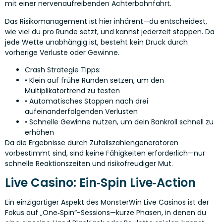
mit einer nervenaufreibenden Achterbahnfahrt.
Das Risikomanagement ist hier inhärent—du entscheidest,
wie viel du pro Runde setzt, und kannst jederzeit stoppen. Da
jede Wette unabhängig ist, besteht kein Druck durch
vorherige Verluste oder Gewinne.
Crash Strategie Tipps:
• Klein auf frühe Runden setzen, um den
Multiplikatortrend zu testen
• Automatisches Stoppen nach drei
aufeinanderfolgenden Verlusten
• Schnelle Gewinne nutzen, um dein Bankroll schnell zu
erhöhen
Da die Ergebnisse durch Zufallszahlengeneratoren
vorbestimmt sind, sind keine Fähigkeiten erforderlich—nur
schnelle Reaktionszeiten und risikofreudiger Mut.
Live Casino: Ein‑Spin Live‑Action
Ein einzigartiger Aspekt des MonsterWin Live Casinos ist der
Fokus auf „One‑Spin“-Sessions—kurze Phasen, in denen du