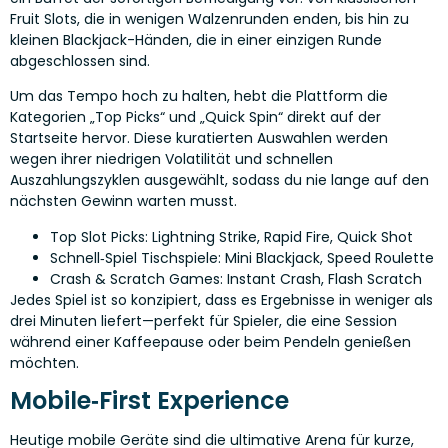
Fruit Slots, die in wenigen Walzenrunden enden, bis hin zu
kleinen Blackjack-Händen, die in einer einzigen Runde
abgeschlossen sind.
Um das Tempo hoch zu halten, hebt die Plattform die
Kategorien „Top Picks“ und „Quick Spin“ direkt auf der
Startseite hervor. Diese kuratierten Auswahlen werden
wegen ihrer niedrigen Volatilität und schnellen
Auszahlungszyklen ausgewählt, sodass du nie lange auf den
nächsten Gewinn warten musst.
Top Slot Picks: Lightning Strike, Rapid Fire, Quick Shot
Schnell‑Spiel Tischspiele: Mini Blackjack, Speed Roulette
Crash & Scratch Games: Instant Crash, Flash Scratch
Jedes Spiel ist so konzipiert, dass es Ergebnisse in weniger als
drei Minuten liefert—perfekt für Spieler, die eine Session
während einer Kaffeepause oder beim Pendeln genießen
möchten.
Mobile‑First Experience
Heutige mobile Geräte sind die ultimative Arena für kurze,