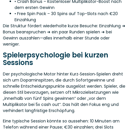
• Crash Bonus – Kostenloser Multiplikator-Boost nach
dem ersten Gewinn
• Free Spin Pack – 30 Spins auf Top-Slots nach €20
Einzahlung
Die Struktur fördert wiederholte kurze Besuche: Einzahlung ➜
Bonus beanspruchen ➜ ein paar Runden spielen ➜ bei
Gewinn auszahlen—alles innerhalb einer Stunde oder
weniger.
Spielerpsychologie bei kurzen
Sessions
Der psychologische Motor hinter Kurz‑Session‑Spielen dreht
sich um Dopaminspitzen, die durch Sofortgewinne und
schnelle Entscheidungspunkte ausgelöst werden. Spieler, die
diesen Stil bevorzugen, setzen oft Mikrozielsetzungen wie
„innerhalb von fünf Spins gewinnen“ oder „vor dem
Multiplikator bei 5x cash out“. Das hält den Fokus eng und
verhindert langfristige Erschöpfung.
Eine typische Session könnte so aussehen: 10 Minuten am
Telefon während einer Pause; €30 einzahlen; drei Slots