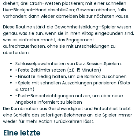
drehen; drei Crash-Wetten platzieren; mit einer schnellen
Live-Blackjack-Hand abschließen; Gewinne abheben, falls
vorhanden; dann wieder abmelden bis zur nächsten Pause.
Diese Routine stärkt die Gewohnheitsbildung—Spieler wissen
genau, was sie tun, wenn sie in ihren Alltag eingebunden sind,
was es einfacher macht, das Engagement
aufrechtzuerhalten, ohne sie mit Entscheidungen zu
überfordern.
Schlüsselgewohnheiten von Kurz‑Session‑Spielern:
• Feste Zeitlimits setzen (z.B. 15 Minuten)
• Einsätze niedrig halten, um die Bankroll zu schonen
• Spiele mit schnellen Auszahlungen priorisieren (Slots
& Crash)
• Push-Benachrichtigungen nutzen, um über neue
Angebote informiert zu bleiben
Die Kombination aus Geschwindigkeit und Einfachheit treibt
eine Schleife des sofortigen Belohnens an, die Spieler immer
wieder für mehr Action zurückkehren lässt.
Eine letzte