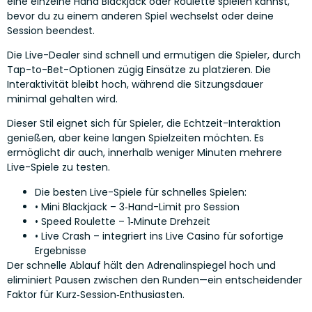
eine einzelne Hand Blackjack oder Roulette spielen kannst,
bevor du zu einem anderen Spiel wechselst oder deine
Session beendest.
Die Live-Dealer sind schnell und ermutigen die Spieler, durch
Tap-to-Bet-Optionen zügig Einsätze zu platzieren. Die
Interaktivität bleibt hoch, während die Sitzungsdauer
minimal gehalten wird.
Dieser Stil eignet sich für Spieler, die Echtzeit-Interaktion
genießen, aber keine langen Spielzeiten möchten. Es
ermöglicht dir auch, innerhalb weniger Minuten mehrere
Live-Spiele zu testen.
Die besten Live-Spiele für schnelles Spielen:
• Mini Blackjack – 3‑Hand-Limit pro Session
• Speed Roulette – 1‑Minute Drehzeit
• Live Crash – integriert ins Live Casino für sofortige
Ergebnisse
Der schnelle Ablauf hält den Adrenalinspiegel hoch und
eliminiert Pausen zwischen den Runden—ein entscheidender
Faktor für Kurz‑Session‑Enthusiasten.