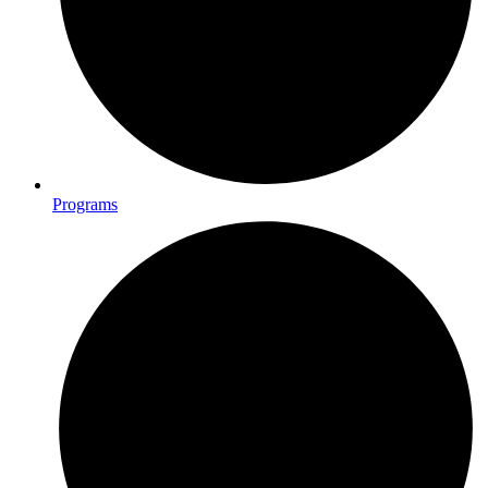
Programs