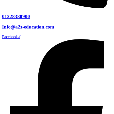
01228380900
Info@a2z-education.com
Facebook-f