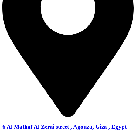
6 Al Mathaf Al Zerai street , Agouza, Giza , Egypt