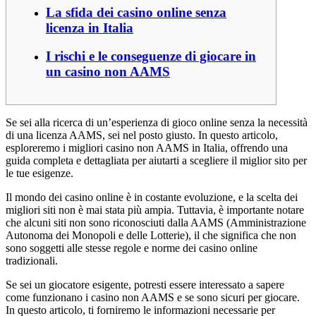
La sfida dei casino online senza
licenza in Italia
I rischi e le conseguenze di giocare in
un casino non AAMS
Se sei alla ricerca di un’esperienza di gioco online senza la necessità
di una licenza AAMS, sei nel posto giusto. In questo articolo,
esploreremo i migliori casino non AAMS in Italia, offrendo una
guida completa e dettagliata per aiutarti a scegliere il miglior sito per
le tue esigenze.
Il mondo dei casino online è in costante evoluzione, e la scelta dei
migliori siti non è mai stata più ampia. Tuttavia, è importante notare
che alcuni siti non sono riconosciuti dalla AAMS (Amministrazione
Autonoma dei Monopoli e delle Lotterie), il che significa che non
sono soggetti alle stesse regole e norme dei casino online
tradizionali.
Se sei un giocatore esigente, potresti essere interessato a sapere
come funzionano i casino non AAMS e se sono sicuri per giocare.
In questo articolo, ti forniremo le informazioni necessarie per