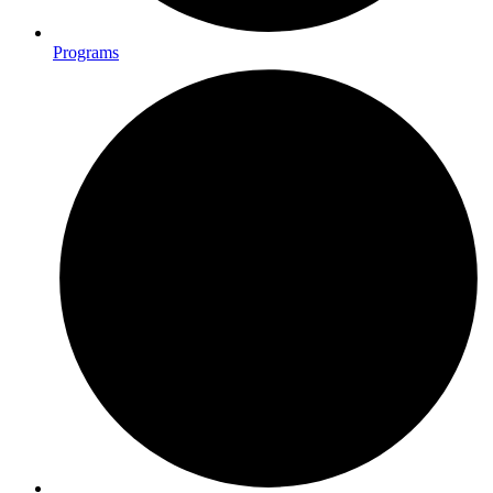
Programs