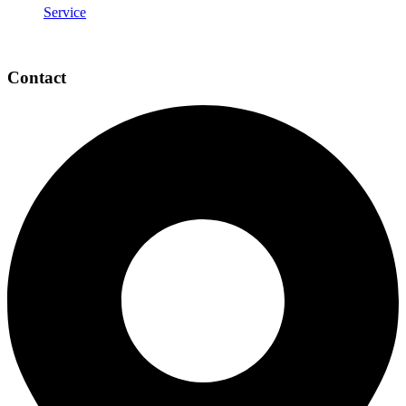
Service
Contact