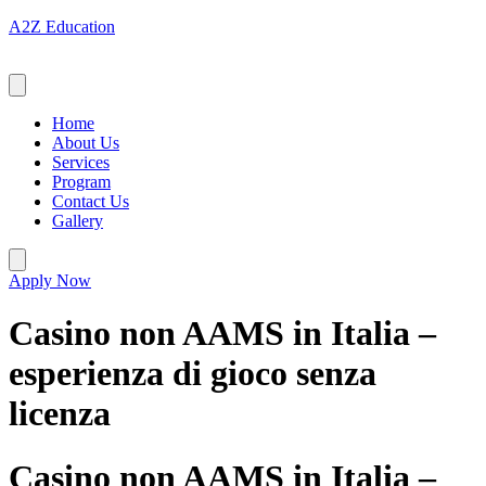
A2Z Education
Home
About Us
Services
Program
Contact Us
Gallery
Apply Now
Casino non AAMS in Italia –
esperienza di gioco senza
licenza
Casino non AAMS in Italia –