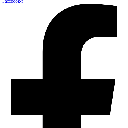
Facebook-f