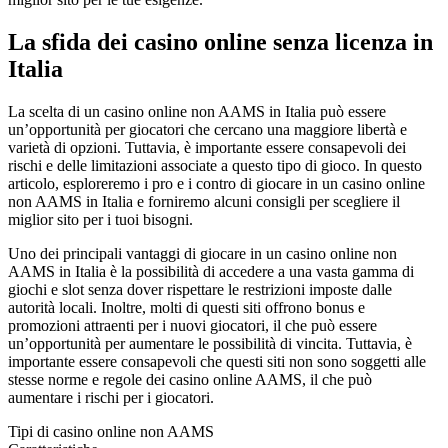
La sfida dei casino online senza licenza in
Italia
La scelta di un casino online non AAMS in Italia può essere
un’opportunità per giocatori che cercano una maggiore libertà e
varietà di opzioni. Tuttavia, è importante essere consapevoli dei
rischi e delle limitazioni associate a questo tipo di gioco. In questo
articolo, esploreremo i pro e i contro di giocare in un casino online
non AAMS in Italia e forniremo alcuni consigli per scegliere il
miglior sito per i tuoi bisogni.
Uno dei principali vantaggi di giocare in un casino online non
AAMS in Italia è la possibilità di accedere a una vasta gamma di
giochi e slot senza dover rispettare le restrizioni imposte dalle
autorità locali. Inoltre, molti di questi siti offrono bonus e
promozioni attraenti per i nuovi giocatori, il che può essere
un’opportunità per aumentare le possibilità di vincita. Tuttavia, è
importante essere consapevoli che questi siti non sono soggetti alle
stesse norme e regole dei casino online AAMS, il che può
aumentare i rischi per i giocatori.
Tipi di casino online non AAMS