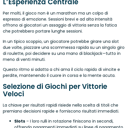
L’Esperienza Centrale
Per molti, il gioco non è un marathon ma un colpo di
espresso di emozione. Sessioni brevi e ad alta intensità
offrono ai giocatori un assaggio di vittoria senza la fatica
che potrebbero portare lunghe sessioni.
In un tipico scoppio, un giocatore potrebbe girare una slot
due volte, piazzare una scommessa rapida su un singolo giro
di roulette, poi decidere su una mano di blackjack—tutto in
meno di venti minuti.
Questo ritmo si adatta a chi ama il ciclo rapido di vincite e
perdite, mantenendo il cuore in corsa e la mente acuta.
Selezione di Giochi per Vittorie
Veloci
La chiave per risultati rapidi risiede nella scelta di titoli che
premiano decisioni rapide e forniscono risultati immediati.
Slots
– I loro rulli in rotazione finiscono in secondi,
offrendo pagamenti immediati su linee di pagamento