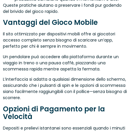
Queste pratiche aiutano a preservare i fondi pur godendo
del brivido del gioco rapido.
Vantaggi del Gioco Mobile
Il sito ottimizzato per dispositivi mobili offre ai giocatori
accesso completo senza bisogno di scaricare un’app,
perfetto per chi è sempre in movimento.
Un pendolare può accedere alla piattaforma durante un
viaggio in treno o una pausa caffè, piazzando una
scommessa rapida mentre aspetta la fermata.
L’interfaccia si adatta a qualsiasi dimensione dello schermo,
assicurando che i pulsanti di spin e le opzioni di scommessa
siano facilmente raggiungibili con il pollice—senza bisogno di
scorrere.
Opzioni di Pagamento per la
Velocità
Depositi e prelievi istantanei sono essenziali quando i minuti