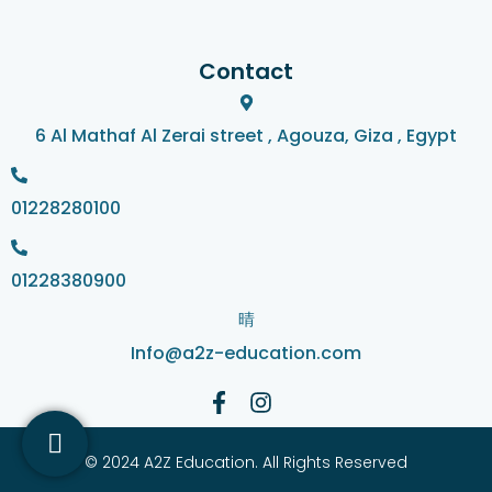
Contact
6 Al Mathaf Al Zerai street , Agouza, Giza , Egypt
01228280100
01228380900
Info@a2z-education.com
© 2024 A2Z Education. All Rights Reserved