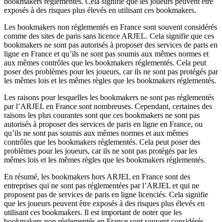
bookmakers réglementés. Cela signifie que les joueurs peuvent être
exposés à des risques plus élevés en utilisant ces bookmakers.
Les bookmakers non réglementés en France sont souvent considérés
comme des sites de paris sans licence ARJEL. Cela signifie que ces
bookmakers ne sont pas autorisés à proposer des services de paris en
ligne en France et qu’ils ne sont pas soumis aux mêmes normes et
aux mêmes contrôles que les bookmakers réglementés. Cela peut
poser des problèmes pour les joueurs, car ils ne sont pas protégés par
les mêmes lois et les mêmes règles que les bookmakers réglementés.
Les raisons pour lesquelles les bookmakers ne sont pas réglementés
par l’ARJEL en France sont nombreuses. Cependant, certaines des
raisons les plus courantes sont que ces bookmakers ne sont pas
autorisés à proposer des services de paris en ligne en France, ou
qu’ils ne sont pas soumis aux mêmes normes et aux mêmes
contrôles que les bookmakers réglementés. Cela peut poser des
problèmes pour les joueurs, car ils ne sont pas protégés par les
mêmes lois et les mêmes règles que les bookmakers réglementés.
En résumé, les bookmakers hors ARJEL en France sont des
entreprises qui ne sont pas réglementées par l’ARJEL et qui ne
proposent pas de services de paris en ligne licenciés. Cela signifie
que les joueurs peuvent être exposés à des risques plus élevés en
utilisant ces bookmakers. Il est important de noter que les
bookmakers non réglementés en France sont souvent considérés