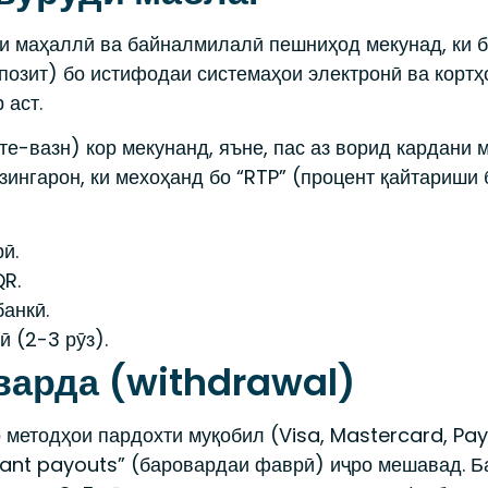
ти маҳаллӣ ва байналмилалӣ пешниҳод мекунад, ки 
озит) бо истифодаи системаҳои электронӣ ва кортҳо
 аст.
қте-вазн) кор мекунанд, яъне, пас аз ворид кардани 
зингарон, ки мехоҳанд бо “RTP” (процент қайтариши
ӣ.
QR.
банкӣ.
 (2-3 рӯз).
варда (withdrawal)
 методҳои пардохти муқобил (Visa, Mastercard, Pay
nstant payouts” (баровардаи фаврӣ) иҷро мешавад. 