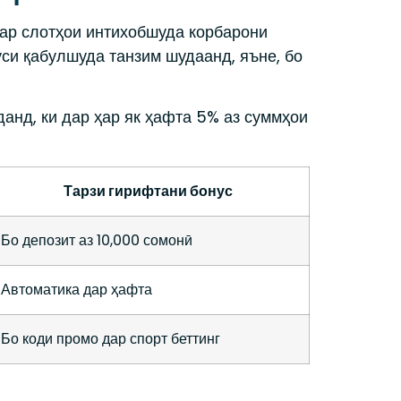
дар слотҳои интихобшуда корбарони
уси қабулшуда танзим шудаанд, яъне, бо
данд, ки дар ҳар як ҳафта 5% аз суммҳои
Тарзи гирифтани бонус
Бо депозит аз 10,000 сомонӣ
Автоматика дар ҳафта
Бо коди промо дар спорт беттинг