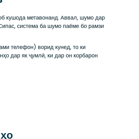
?
соб кушода метавонанд. Аввал, шумо дар
Сипас, система ба шумо паёме бо рамзи
ами телефон) ворид кунед, то ки
ҳо дар як ҷумлӣ, ки дар он корбарон
шҳо