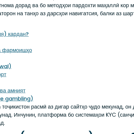
тнома дорад ва бо методҳои пардохти маҳаллӣ кор м
аторон на танҳо аз дарсҳои навигатсия, балки аз шар
ия) кардан?
ва фармоишҳо
awal)
орт
ва амният
le gambling)
in тоҷикистон расмӣ аз дигар сайтҳо ҷудо мекунад, о
над. Инчунин, платформа бо системаҳои KYC (санҷи
д.