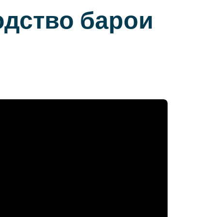
одство барои