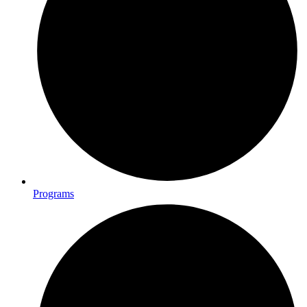
Programs