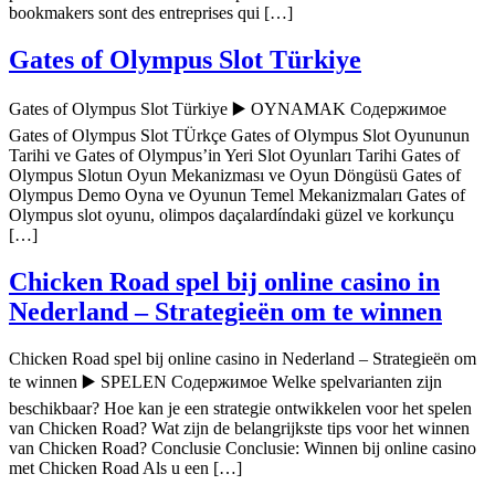
bookmakers sont des entreprises qui […]
Gates of Olympus Slot Türkiye
Gates of Olympus Slot Türkiye ▶️ OYNAMAK Содержимое
Gates of Olympus Slot TÜrkçe Gates of Olympus Slot Oyununun
Tarihi ve Gates of Olympus’in Yeri Slot Oyunları Tarihi Gates of
Olympus Slotun Oyun Mekanizması ve Oyun Döngüsü Gates of
Olympus Demo Oyna ve Oyunun Temel Mekanizmaları Gates of
Olympus slot oyunu, olimpos daçalardíndaki güzel ve korkunçu
[…]
Chicken Road spel bij online casino in
Nederland – Strategieën om te winnen
Chicken Road spel bij online casino in Nederland – Strategieën om
te winnen ▶️ SPELEN Содержимое Welke spelvarianten zijn
beschikbaar? Hoe kan je een strategie ontwikkelen voor het spelen
van Chicken Road? Wat zijn de belangrijkste tips voor het winnen
van Chicken Road? Conclusie Conclusie: Winnen bij online casino
met Chicken Road Als u een […]