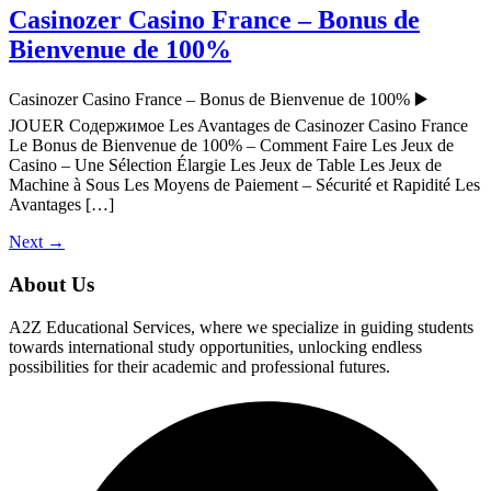
Casinozer Casino France – Bonus de
Bienvenue de 100%
Casinozer Casino France – Bonus de Bienvenue de 100% ▶️
JOUER Содержимое Les Avantages de Casinozer Casino France
Le Bonus de Bienvenue de 100% – Comment Faire Les Jeux de
Casino – Une Sélection Élargie Les Jeux de Table Les Jeux de
Machine à Sous Les Moyens de Paiement – Sécurité et Rapidité Les
Avantages […]
Next
→
About Us
A2Z Educational Services, where we specialize in guiding students
towards international study opportunities, unlocking endless
possibilities for their academic and professional futures.