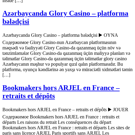
inside […]
Azərbaycanda Glory Casino – platforma
bələdçisi
Azərbaycanda Glory Casino – platforma bələdçisi ▶️ OYNA
Содержимое Glory Casino-nun Azərbaycan platformasının
məqsədi və fəaliyyəti Glory Casino-da qazanmaq üçün növ və
tənzimləmələr Glory Casino-da qazanmaq üçün maliyyə planları və
təlimatlar Glory Casino-da qazanmaq üçün təlimatlar glory casino
Azərbaycanın məşhur və populyar qızıl qalın platformasıdır. Bu
platforma, oyunçu kəndlərinə ən yaxşı və müraciətli xidmətləri təmin
[…]
Bookmakers hors ARJEL en France –
retraits et dépôts
Bookmakers hors ARJEL en France – retraits et dépôts ▶️ JOUER
Содержимое Bookmakers hors ARJEL en France : retraits et
départs Les raisons du retrait Les conséquences du départ
Bookmakers hors ARJEL en France : retraits et départs Les sites de
paris sans licence ARJEL Paris sportifs sans ARJEL Les