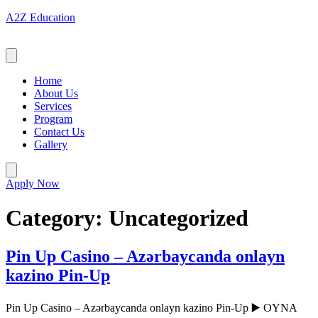
A2Z Education
Home
About Us
Services
Program
Contact Us
Gallery
Apply Now
Category:
Uncategorized
Pin Up Casino – Azərbaycanda onlayn
kazino Pin-Up
Pin Up Casino – Azərbaycanda onlayn kazino Pin-Up ▶️ OYNA